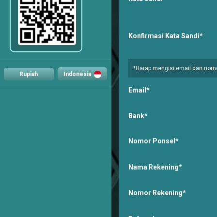
Konfirmasi Kata Sandi*
*Harap mengisi email dan nom
Rupiah
Indonesia
Email*
Bank*
Nomor Ponsel*
Nama Rekening*
Nomor Rekening*