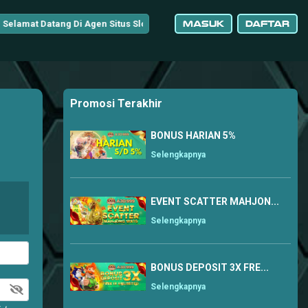
lamat Datang Di Agen Situs Slot Online Vegas Vip AJO999 - Harap Pe
MASUK
Daftar
Promosi Terakhir
BONUS HARIAN 5%
Selengkapnya
EVENT SCATTER MAHJON...
Selengkapnya
BONUS DEPOSIT 3X FRE...
Selengkapnya