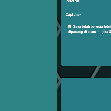
Referral
Captcha*
Saya telah berusia leb
dipasang di situs ini, jik