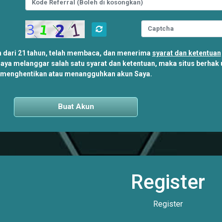
ih dari 21 tahun, telah membaca, dan menerima
syarat dan ketentuan
a Saya melanggar salah satu syarat dan ketentuan, maka situs berhak
menghentikan atau menangguhkan akun Saya.
Buat Akun
Register
Register