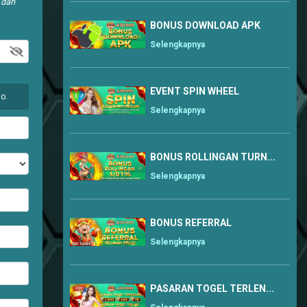
 dan
BONUS DOWNLOAD APK
Selengkapnya
EVENT SPIN WHEEL
o.
Selengkapnya
BONUS ROLLINGAN TURN...
Selengkapnya
BONUS REFERRAL
Selengkapnya
PASARAN TOGEL TERLEN...