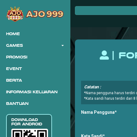
Home
Games
| F
Promosi
Event
Berita
Catatan :
Informasi Keluaran
*Nama pengguna harus terdiri 
*Kata sandi harus terdiri dari 8
Bantuan
Nama Pengguna*
Download
For Android
Kata Sandi*