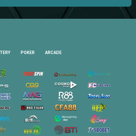
TERY
POKER
ARCADE